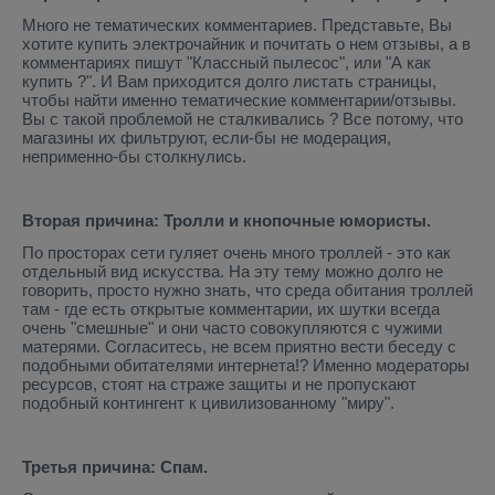
Много не тематических комментариев. Представьте, Вы
хотите купить электрочайник и почитать о нем отзывы, а в
комментариях пишут "Классный пылесос", или "А как
купить ?". И Вам приходится долго листать страницы,
чтобы найти именно тематические комментарии/отзывы.
Вы с такой проблемой не сталкивались ? Все потому, что
магазины их фильтруют, если-бы не модерация,
неприменно-бы столкнулись.
Вторая причина: Тролли и кнопочные юмористы.
По просторах сети гуляет очень много троллей - это как
отдельный вид искусства. На эту тему можно долго не
говорить, просто нужно знать, что среда обитания троллей
там - где есть открытые комментарии, их шутки всегда
очень "смешные" и они часто совокупляются с чужими
матерями. Согласитесь, не всем приятно вести беседу с
подобными обитателями интернета!? Именно модераторы
ресурсов, стоят на страже защиты и не пропускают
подобный контингент к цивилизованному "миру".
Третья причина: Спам.