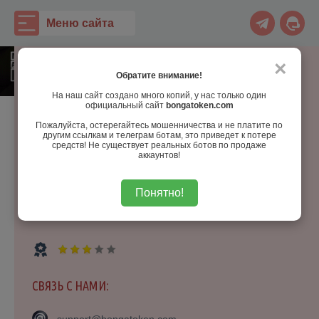
Меню cайта
ПОДЕЛИТЬСЯ:
×
Обратите внимание!
ИНФОРМАЦИЯ:
На наш сайт создано много копий, у нас только один
официальный сайт
bongatoken.com
Опубликовано в категории:
Статьи
Пожалуйста, остерегайтесь мошенничества и не платите по
Что с комментариями ?
Просмотров:
8 832
другим ссылкам и телеграм ботам, это приведет к потере
средств! Не существует реальных ботов по продаже
аккаунтов!
Дата:
27-07-2020, 14:11
Комментариев:
1
Понятно!
Автор:
Модератор
СВЯЗЬ С НАМИ: